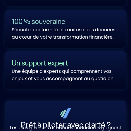
100 % souveraine
Sécurité, conformité et maîtrise des données
au cœur de votre transformation financière.
Un support expert
Une équipe d'experts qui comprennent vos
enjeux et vous accompagnent au quotidien.
Prêt à piloter avec clarté ?
Les plus grandes directions financières gagnent