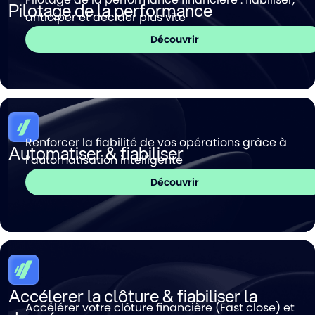
Pilotage de la performance
anticiper et décider plus vite
Découvrir
Renforcer la fiabilité de vos opérations grâce à
Automatiser & fiabiliser
l’automatisation intelligente
Découvrir
Accélerer la clôture & fiabiliser la
Accélérer votre clôture financière (Fast close) et